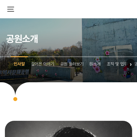
공원소개
›
인사말
걸어온 이야기
공원 둘러보기
BI소개
조직 및 업무
찾