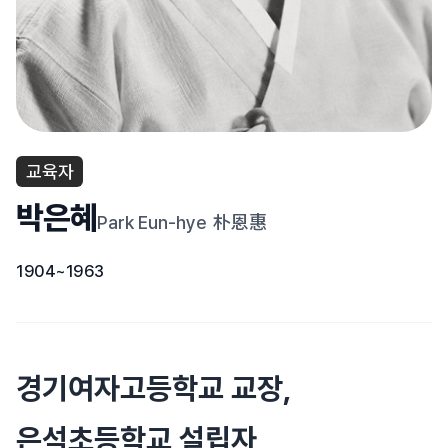
교육자
박은혜
Park Eun-hye
朴恩惠
1904~1963
경기여자고등학교 교장,
은석초등학교 설립자