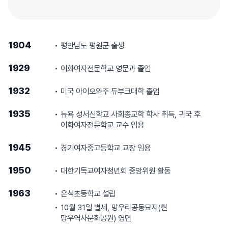
1904
평안남도 평원군 출생
1929
이화여자전문학교 영문과 졸업
1932
미국 아이오와주 듀부크대학 졸업
1935
뉴욕 성서신학교 사회종교학 학사 취득, 귀국 후
이화여자전문학교 교수 임용
1945
경기여자중고등학교 교장 임용
1950
대한기독교여자청년회 중앙위원 활동
1963
은석초등학교 설립
10월 31일 별세, 망우리공동묘지(현
망우역사문화공원) 영면