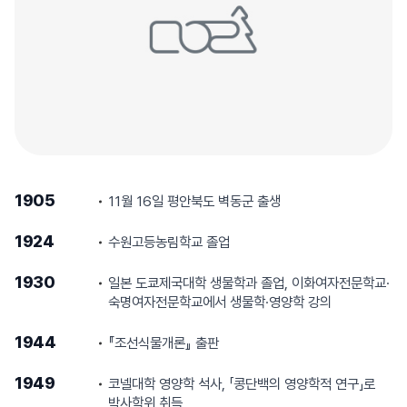
1905
11월 16일 평안북도 벽동군 출생
1924
수원고등농림학교 졸업
1930
일본 도쿄제국대학 생물학과 졸업, 이화여자전문학교·
숙명여자전문학교에서 생물학·영양학 강의
1944
『조선식물개론』 출판
1949
코넬대학 영양학 석사, 「콩단백의 영양학적 연구」로
박사학위 취득