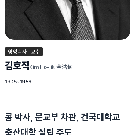
영양학자 · 교수
김호직
Kim Ho-jik
金浩稙
1905~1959
콩 박사, 문교부 차관, 건국대학교
축산대학 설립 주도