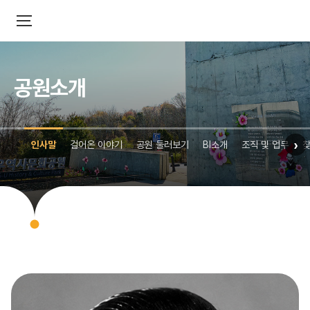
공원소개
›
인사말
걸어온 이야기
공원 둘러보기
BI소개
조직 및 업무
찾