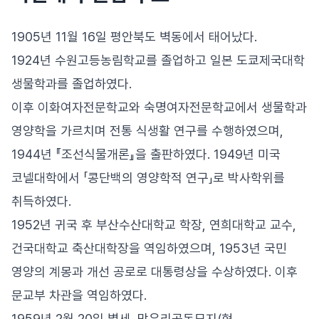
1905년 11월 16일 평안북도 벽동에서 태어났다.
1924년 수원고등농림학교를 졸업하고 일본 도쿄제국대학
생물학과를 졸업하였다.
이후 이화여자전문학교와 숙명여자전문학교에서 생물학과
영양학을 가르치며 전통 식생활 연구를 수행하였으며,
1944년 『조선식물개론』을 출판하였다. 1949년 미국
코넬대학에서 「콩단백의 영양학적 연구」로 박사학위를
취득하였다.
1952년 귀국 후 부산수산대학교 학장, 연희대학교 교수,
건국대학교 축산대학장을 역임하였으며, 1953년 국민
영양의 계몽과 개선 공로로 대통령상을 수상하였다. 이후
문교부 차관을 역임하였다.
1959년 2월 20일 별세, 망우리공동묘지(현