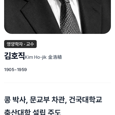
영양학자 · 교수
김호직
Kim Ho-jik
金浩稙
1905~1959
콩 박사, 문교부 차관, 건국대학교
축산대학 설립 주도