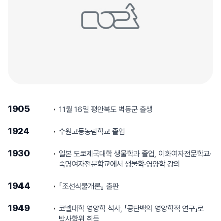
1905
11월 16일 평안북도 벽동군 출생
1924
수원고등농림학교 졸업
1930
일본 도쿄제국대학 생물학과 졸업, 이화여자전문학교·
숙명여자전문학교에서 생물학·영양학 강의
1944
『조선식물개론』 출판
1949
코넬대학 영양학 석사, 「콩단백의 영양학적 연구」로
박사학위 취득