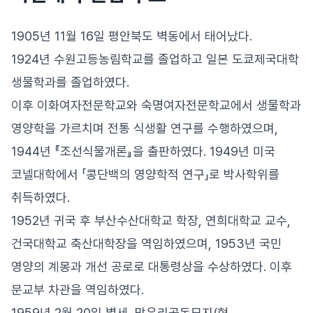
1905년 11월 16일 평안북도 벽동에서 태어났다.
1924년 수원고등농림학교를 졸업하고 일본 도쿄제국대학
생물학과를 졸업하였다.
이후 이화여자전문학교와 숙명여자전문학교에서 생물학과
영양학을 가르치며 전통 식생활 연구를 수행하였으며,
1944년 『조선식물개론』을 출판하였다. 1949년 미국
코넬대학에서 「콩단백의 영양학적 연구」로 박사학위를
취득하였다.
1952년 귀국 후 부산수산대학교 학장, 연희대학교 교수,
건국대학교 축산대학장을 역임하였으며, 1953년 국민
영양의 계몽과 개선 공로로 대통령상을 수상하였다. 이후
문교부 차관을 역임하였다.
1959년 2월 20일 별세, 망우리공동묘지(현