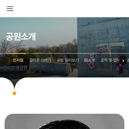
공원소개
›
인사말
걸어온 이야기
공원 둘러보기
BI소개
조직 및 업무
찾