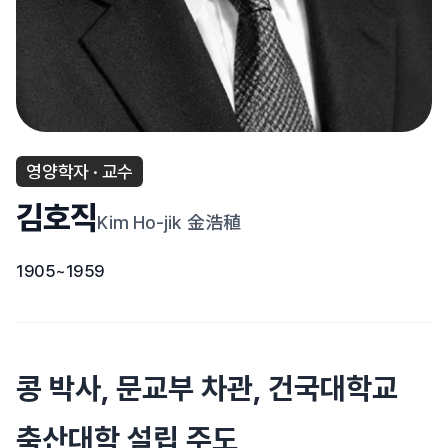
영양학자 · 교수
김호직
Kim Ho-jik
金浩稙
1905~1959
콩 박사, 문교부 차관, 건국대학교
축산대학 설립 주도