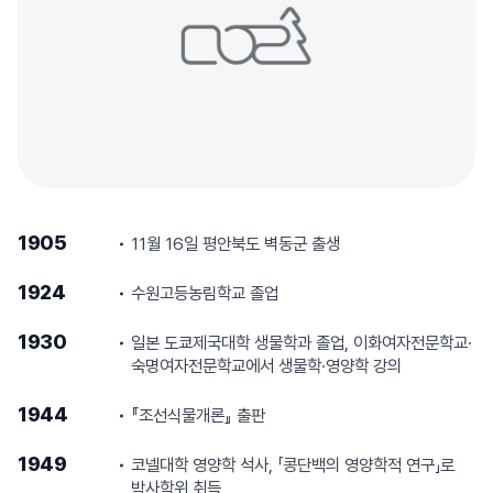
1905
11월 16일 평안북도 벽동군 출생
1924
수원고등농림학교 졸업
1930
일본 도쿄제국대학 생물학과 졸업, 이화여자전문학교·
숙명여자전문학교에서 생물학·영양학 강의
1944
『조선식물개론』 출판
1949
코넬대학 영양학 석사, 「콩단백의 영양학적 연구」로
박사학위 취득