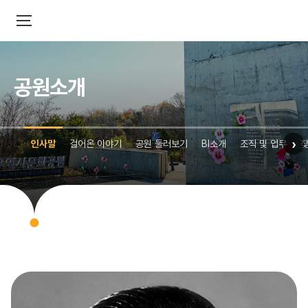
공원소개
›
인사말
걸어온 이야기
공원 둘러보기
BI소개
조직 및 업무
찾