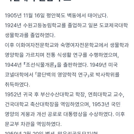
1905년 11월 16일 평안북도 벽동에서 태어났다.
1924년 수원고등농림학교를 졸업하고 일본 도쿄제국대학
생물학과를 졸업하였다.
이후 이화여자전문학교와 숙명여자전문학교에서 생물학과
영양학을 가르치며 전통 식생활 연구를 수행하였으며,
1944년 『조선식물개론』을 출판하였다. 1949년 미국
코넬대학에서 「콩단백의 영양학적 연구」로 박사학위를
취득하였다.
1952년 귀국 후 부산수산대학교 학장, 연희대학교 교수,
건국대학교 축산대학장을 역임하였으며, 1953년 국민
영양의 계몽과 개선 공로로 대통령상을 수상하였다. 이후
문교부 차관을 역임하였다.
1959년 2월 20일 별세, 망우리공동묘지(현