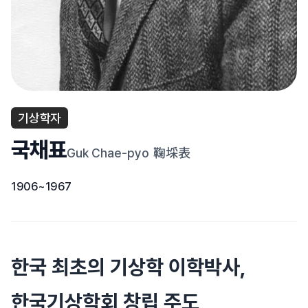
기상학자
국채표
Guk Chae-pyo
鞠埰表
1906~1967
한국 최초의 기상학 이학박사,
한국기상학회 창립 주도