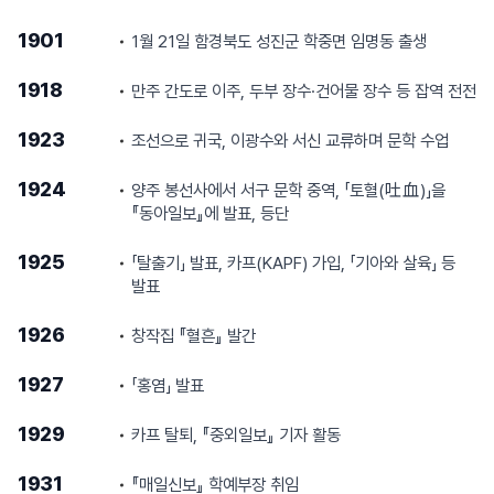
1901
1월 21일 함경북도 성진군 학중면 임명동 출생
1918
만주 간도로 이주, 두부 장수·건어물 장수 등 잡역 전전
1923
조선으로 귀국, 이광수와 서신 교류하며 문학 수업
1924
양주 봉선사에서 서구 문학 중역, 「토혈(吐血)」을
『동아일보』에 발표, 등단
1925
「탈출기」 발표, 카프(KAPF) 가입, 「기아와 살육」 등
발표
1926
창작집 『혈흔』 발간
1927
「홍염」 발표
1929
카프 탈퇴, 『중외일보』 기자 활동
1931
『매일신보』 학예부장 취임