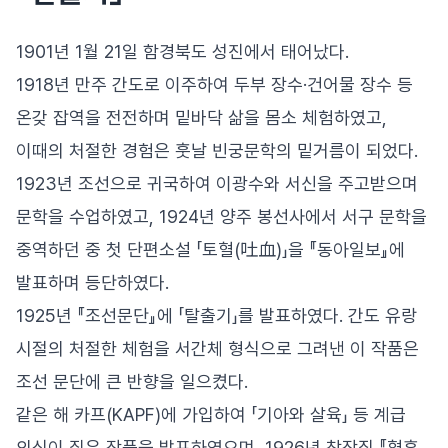
1901년 1월 21일 함경북도 성진에서 태어났다.
1918년 만주 간도로 이주하여 두부 장수·건어물 장수 등
온갖 잡역을 전전하며 밑바닥 삶을 몸소 체험하였고,
이때의 처절한 경험은 훗날 빈궁문학의 밑거름이 되었다.
1923년 조선으로 귀국하여 이광수와 서신을 주고받으며
문학을 수업하였고, 1924년 양주 봉선사에서 서구 문학을
중역하던 중 첫 단편소설 「토혈(吐血)」을 『동아일보』에
발표하며 등단하였다.
1925년 『조선문단』에 「탈출기」를 발표하였다. 간도 유랑
시절의 처절한 체험을 서간체 형식으로 그려낸 이 작품은
조선 문단에 큰 반향을 일으켰다.
같은 해 카프(KAPF)에 가입하여 「기아와 살육」 등 계급
의식이 짙은 작품을 발표하였으며, 1926년 창작집 『혈흔』