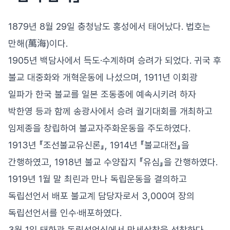
1879년 8월 29일 충청남도 홍성에서 태어났다. 법호는
만해(萬海)이다.
1905년 백담사에서 득도·수계하며 승려가 되었다. 귀국 후
불교 대중화와 개혁운동에 나섰으며, 1911년 이회광
일파가 한국 불교를 일본 조동종에 예속시키려 하자
박한영 등과 함께 송광사에서 승려 궐기대회를 개최하고
임제종을 창립하여 불교자주화운동을 주도하였다.
1913년 『조선불교유신론』, 1914년 『불교대전』을
간행하였고, 1918년 불교 수양잡지 『유심』을 간행하였다.
1919년 1월 말 최린과 만나 독립운동을 결의하고
독립선언서 배포 불교계 담당자로서 3,000여 장의
독립선언서를 인수·배포하였다.
3월 1일 태화관 독립선언식에서 만세삼창을 선창하다