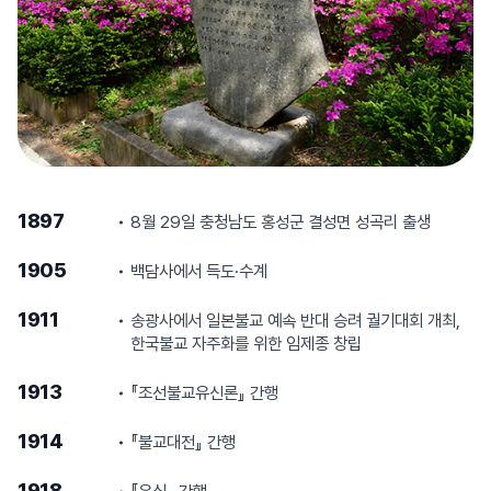
1897
8월 29일 충청남도 홍성군 결성면 성곡리 출생
1905
백담사에서 득도·수계
1911
송광사에서 일본불교 예속 반대 승려 궐기대회 개최,
한국불교 자주화를 위한 임제종 창립
1913
『조선불교유신론』 간행
1914
『불교대전』 간행
1918