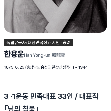
독립유공자(대한민국장) · 시인 · 승려
한용운
Han Yong-un
韓龍雲
1879. 8. 29.(충청남도 홍성군 결성면 성곡리) ~ 1944
3 ·1운동 민족대표 33인 / 대표작
｢님의 침묵｣