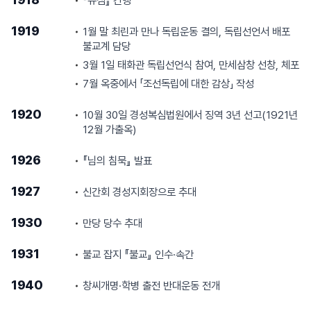
『유심』 간행
1919
1월 말 최린과 만나 독립운동 결의, 독립선언서 배포
불교계 담당
3월 1일 태화관 독립선언식 참여, 만세삼창 선창, 체포
7월 옥중에서 「조선독립에 대한 감상」 작성
1920
10월 30일 경성복심법원에서 징역 3년 선고(1921년
12월 가출옥)
1926
『님의 침묵』 발표
1927
신간회 경성지회장으로 추대
1930
만당 당수 추대
1931
불교 잡지 『불교』 인수·속간
1940
창씨개명·학병 출전 반대운동 전개