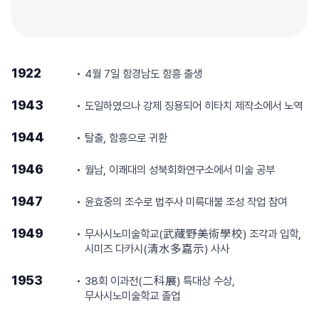
1922
4월 7일 함경남도 함흥 출생
1943
도일하였으나 강제 징용되어 히타치 제작소에서 노역
1944
탈출, 함흥으로 귀환
1946
월남, 이쾌대의 성북회화연구소에서 미술 공부
1947
윤효중의 조수로 법주사 미륵대불 조성 작업 참여
1949
무사시노미술학교(武藏野美術學校) 조각과 입학,
시미즈 다카시(淸水多嘉示) 사사
1953
38회 이과전(二科展) 특대상 수상,
무사시노미술학교 졸업