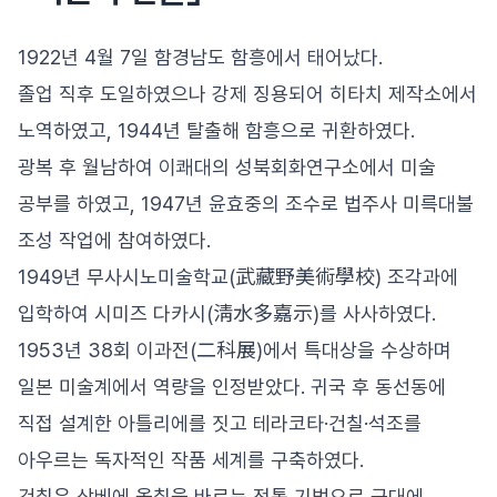
1922년 4월 7일 함경남도 함흥에서 태어났다.
졸업 직후 도일하였으나 강제 징용되어 히타치 제작소에서
노역하였고, 1944년 탈출해 함흥으로 귀환하였다.
광복 후 월남하여 이쾌대의 성북회화연구소에서 미술
공부를 하였고, 1947년 윤효중의 조수로 법주사 미륵대불
조성 작업에 참여하였다.
1949년 무사시노미술학교(武藏野美術學校) 조각과에
입학하여 시미즈 다카시(淸水多嘉示)를 사사하였다.
1953년 38회 이과전(二科展)에서 특대상을 수상하며
일본 미술계에서 역량을 인정받았다. 귀국 후 동선동에
직접 설계한 아틀리에를 짓고 테라코타·건칠·석조를
아우르는 독자적인 작품 세계를 구축하였다.
건칠은 삼베에 옻칠을 바르는 전통 기법으로 근대에