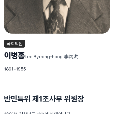
국회의원
이병홍
Lee Byeong-hong
李炳洪
1891~1955
반민특위 제1조사부 위원장