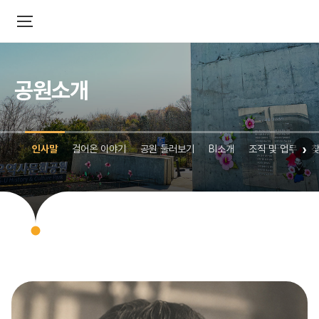
공원소개
›
인사말
걸어온 이야기
공원 둘러보기
BI소개
조직 및 업무
찾