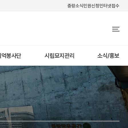
중랑소식
민원신청
인터넷접수
기억봉사단
시립묘지관리
소식/홍보