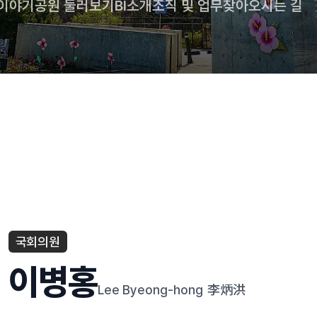
 이야기
공원 둘러보기
BI소개
조직 및 업무
찾아오시는 길
국회의원
이병홍
Lee Byeong-hong
李炳洪