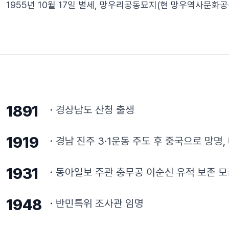
1955년 10월 17일 별세, 망우리공동묘지(현 망우역사문화공
1891
경상남도 산청 출생
1919
경남 진주 3·1운동 주도 후 중국으로 망명
1931
동아일보 주관 충무공 이순신 유적 보존 모
1948
반민특위 조사관 임명