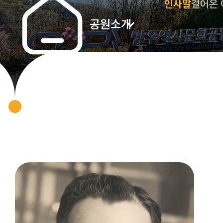
인사말
걸어온
공원소개