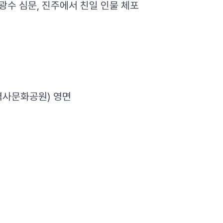
광수 심문, 진주에서 친일 인물 체포
우역사문화공원) 영면