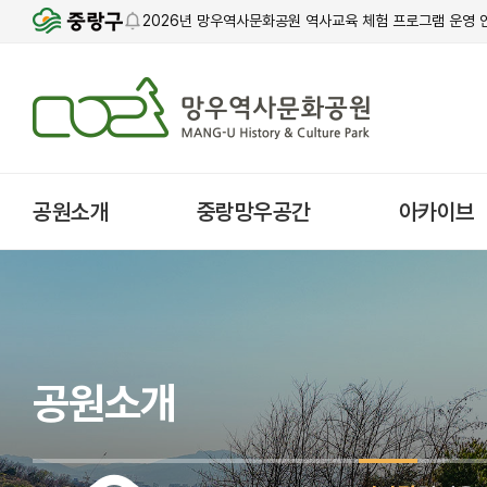
2026년 망우역사문화공원 역사교육 체험 프로그램 운영 
공원소개
중랑망우공간
아카이브
공원소개