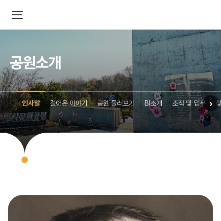
공원소개
›
인사말
걸어온 이야기
공원 둘러보기
BI소개
조직 및 업무
찾