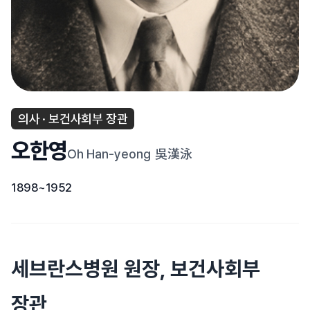
의사 · 보건사회부 장관
오한영
Oh Han-yeong
吳漢泳
1898~1952
세브란스병원 원장, 보건사회부
장관