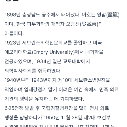
1898년 충청남도 공주에서 태어났다. 아호는 영암(靈巖)
이며, 한국 피부과학의 개척자 오긍선(吳兢善)의
아들이다.
1923년 세브란스의학전문학교를 졸업하고 미국
에모리대학교(Emory University)에서 내과학을
전공하였으며, 1934년 일본 교토대학에서
의학박사학위를 취득하였다.
1940년부터 1943년까지 제10대 세브란스병원장을
역임하며 일제강점기 말기 어려운 여건 속에서 민족 의료
기관의 명맥을 유지하는 데 기여하였다.
6·25전쟁 발발 후 국립경찰병원장을 맡아 전시 의료
행정을 담당하다가 1950년 11월 28일 제2대 보건부
장관에 임명되어 전시 방역·부상자 구호·전재민 구제 등