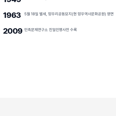
1963
5월 18일 별세, 망우리공동묘지(현 망우역사문화공원) 영면
2009
민족문제연구소 친일인명사전 수록