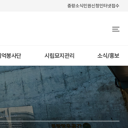
중랑소식
민원신청
인터넷접수
기억봉사단
시립묘지관리
소식/홍보