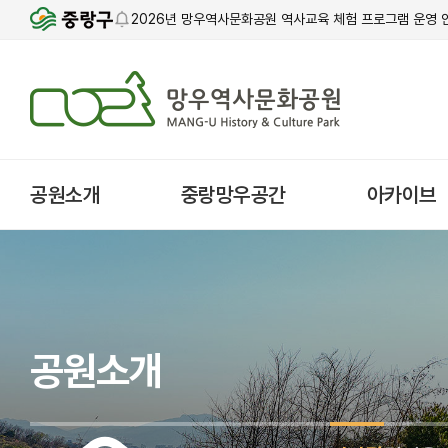
2026년 망우역사문화공원 역사교육 체험 프로그램 운영 
공원소개
중랑망우공간
아카이브
공원소개