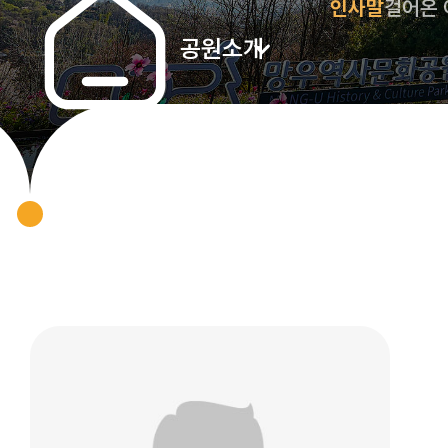
인사말
걸어온
공원소개