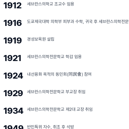
1912
세브란스의학교 조교수 임용
1916
도쿄제국대학 의학부 피부과 수학, 귀국 후 세브란스의학전문
1919
경성보육원 설립
1921
세브란스의학전문학교 학감 임용
1924
내선융화 목적의 동민회(同民會) 참여
1929
세브란스의학전문학교 부교장 취임
1934
세브란스의학전문학교 제2대 교장 취임
1949
반민특위 자수, 취조 후 석방