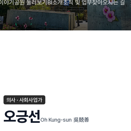
 이야기
공원 둘러보기
BI소개
조직 및 업무
찾아오시는 길
의사 · 사회사업가
오긍선
Oh Kung-sun
吳兢善