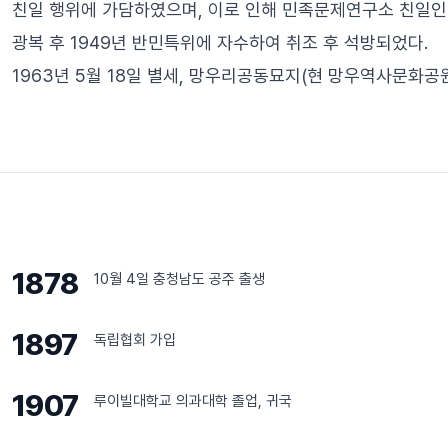
친일 행위에 가담하였으며, 이로 인해 민족문제연구소 친일인명
광복 후 1949년 반민특위에 자수하여 취조 후 석방되었다.
1963년 5월 18일 별세, 망우리공동묘지(현 망우역사문화공
1878
10월 4일 충청남도 공주 출생
1897
독립협회 가입
1907
루이빌대학교 의과대학 졸업, 귀국