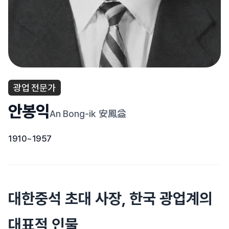
광업 전문가
안봉익
An Bong-ik
安鳳益
1910~1957
대한중석 초대 사장, 한국 광업계의
대표적 인물