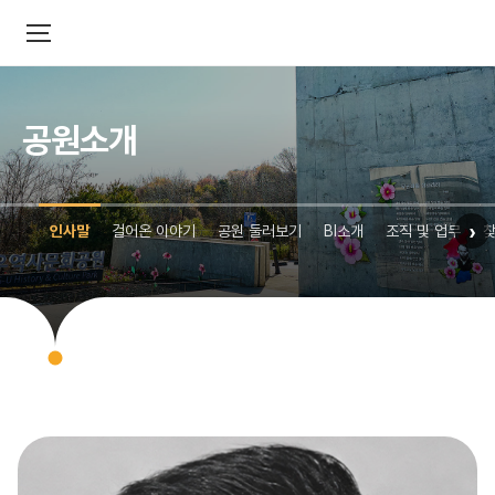
공원소개
›
인사말
걸어온 이야기
공원 둘러보기
BI소개
조직 및 업무
찾