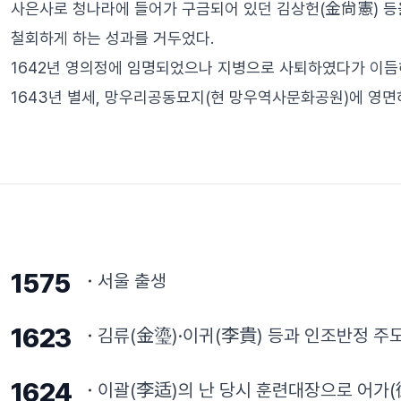
사은사로 청나라에 들어가 구금되어 있던 김상헌(金尙憲) 등
철회하게 하는 성과를 거두었다.
1642년 영의정에 임명되었으나 지병으로 사퇴하였다가 이듬
1643년 별세, 망우리공동묘지(현 망우역사문화공원)에 영면
1575
서울 출생
1623
김류(金瑬)·이귀(李貴) 등과 인조반정 주도
1624
이괄(李适)의 난 당시 훈련대장으로 어가(