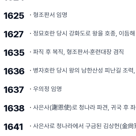
1625
형조판서 임명
1627
정묘호란 당시 강화도로 왕을 호종, 이듬해
1635
파직 후 복직, 형조판서·훈련대장 겸직
1636
병자호란 당시 왕의 남한산성 피난길 조력,
1637
우의정 임명
1638
사은사(謝恩使)로 청나라 파견, 귀국 후 
1641
사은사로 청나라에서 구금된 김상헌(金尙憲