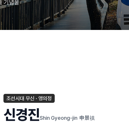
타 기념물
조선시대 무신 · 영의정
신경진
Shin Gyeong-jin
申景禛