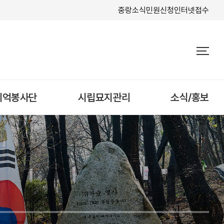
중랑소식
민원신청
인터넷접수
기억봉사단
시립묘지관리
소식/홍보