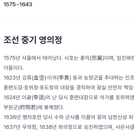
1575~1643
조선 중기 영의정
1575년 서울에서 태어났다. 시호는 충익(忠翼)이며, 임진
아들이다.
1623년 김류(金瑬)·이귀(李貴) 등과 능양군을 추대하는 인
훈련도감·호위청·포도청의 대장을 겸직하여 왕실 안전의 책임
1624년 이괄(李适)의 난 당시 훈련대장으로 어가를 호위하였
부원군(府院君)에 봉해졌다.
1636년 병자호란 당시 수하 군사를 이끌어 왕의 남한산성 
1637년 우의정, 1638년 좌의정으로 승진하였으며, 사은사