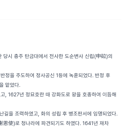
왜란 당시 충주 탄금대에서 전사한 도순변사 신립(申砬)의
조반정을 주도하여 정사공신 1등에 녹훈되었다. 반정 후
을 맡았다.
고, 1627년 정묘호란 때 강화도로 왕을 호종하여 이듬해
피난길을 조력하였고, 화의 성립 후 병조판서에 임명되었다.
(謝恩使)로 청나라에 파견되기도 하였다. 1641년 재차