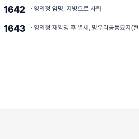
1642
영의정 임명, 지병으로 사퇴
1643
영의정 재임명 후 별세, 망우리공동묘지(