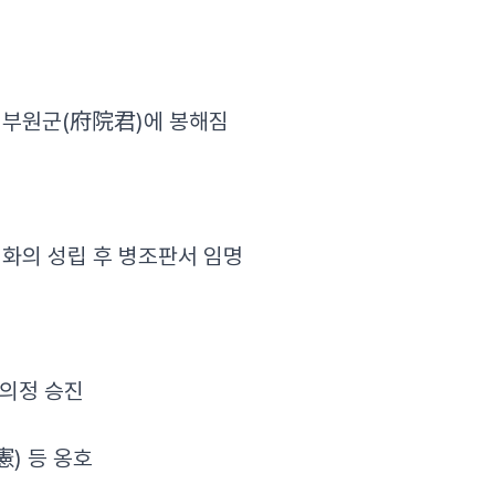
 부원군(府院君)에 봉해짐
 화의 성립 후 병조판서 임명
좌의정 승진
) 등 옹호