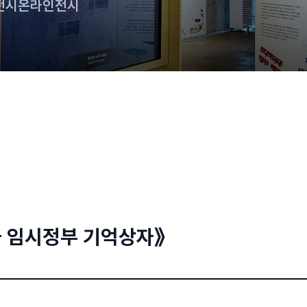
전시
온라인전시
국 임시정부 기억상자》