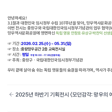
안녕하세요!
3.1절과 대한민국 임시정부 수립 107주년을 맞아, 망우역사문
이번 전시는 중랑구와 국립대한민국임시정부기념관의 업무 협약(MO
망우역사문화공원에 영면하신
독립 영웅 안창호·유상규·박찬익 선생
☞ 기간 :
2026. 02. 25.(수) ~ 05. 31.(
일)
☞ 장소 :
중랑망우공간 2층 교육전시실
☞ 시간 :
평일
·
주말 10:00 ~ 17:00(연중무휴)
☞ 주최 : 중랑구 · 국립대한민국임시정부기념관
우리 곁에 살아 숨 쉬는 독립 영웅들의 숨결을 따라가며, 역사가 
2025년 하반기 기획전시 〈모던감각: 망우의 