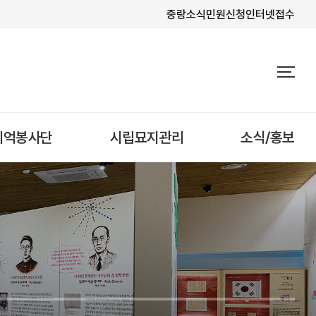
중랑소식
민원신청
인터넷접수
기억봉사단
시립묘지관리
소식/홍보