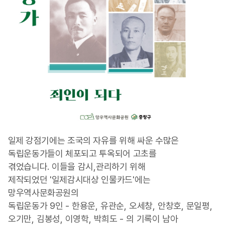
일제
강점기에는 조국의 자유를 위해 싸운 수많은
독립운동가들이 체포되고 투옥되어 고초를
겪었습니다
.
이들을 감시
,
관리하기 위해
제작되었던
'
일제감시대상 인물카드
'
에는
망우역사문화공원의
독립운동가
9
인
-
한용운
,
유관순
,
오세창
,
안창호
,
문일평
,
오기만
,
김봉성
,
이영학
,
박희도
-
의 기록이 남아