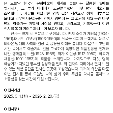
은 오늘날 한국의 문화예술이 세계를 물들이는 달콤한 열매를
맺기까지, 그 뿌리 아래에서 고군분투했던 다섯 명의 예술가를
조명합니다. 자유를 박탈당한 암흑 같은 시간으로 생애 대부분을
보내고 망우역사문화공원 안에서 영면에 든 그 고난의 세월 동안 다섯
명의 예술가는 어떻게 세상을 견디고, 바라보고, 기록했는지 이번
전시를 통해 여러분과 나누어 보고자 합니다.
전시는 크게 세 부분으로 구성됩니다. 먼저 소설가 계용묵(1904-
1961)과 시인 김영랑(1903-1950)의 작품을 살피며 문학가의 눈으로
바라본 당대의 사회와 일상 속 풍경을 이해해 봅니다. 다음으로 고난의
시간 속에서도 예술가의 길을 모색하며 독창적인 작품활동을 전개해
나간 영화감독 노필(1928-1966), 화가 이인성(1912-1950), 작곡가
채동선(1901-1953)의 작품을 소개합니다. 마지막으로 다섯 명의
예술가가 지녔던 풍부한 상상력을 빌려 와 현재의 자리에서 펼쳐 보일
수 있는 체험 공간을 전시실 곳곳에 조성했습니다. 과거의 유산을 다룬
이번 전시를 통해 오늘날 나의 삶과 우리 주변을 다시금 돌아보고
소중함을 찾는 시간이 되길 바랍니다.
○ 전시기간
2025. 9. 1.(월) ~ 2026. 2. 20.(금)
○
전시
장소