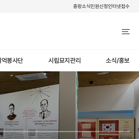
중랑소식
민원신청
인터넷접수
기억봉사단
시립묘지관리
소식/홍보