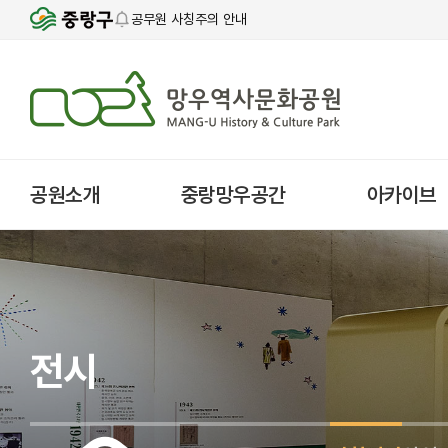
공무원 사칭주의 안내
공원소개
중랑망우공간
아카이브
전시