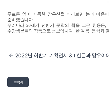
푸르른 잎이 가득한 망우산을 바라보면 눈과 마음이
준비했습니다
.
우리나라
20
세기 전반기 문학의 획을 그은 한용운
,
수강생분들의 작품으로 선보입니다
.
한 여름
,
문학과 
2022년 하반기 기획전시 &lt;한글과 망우이야
목록