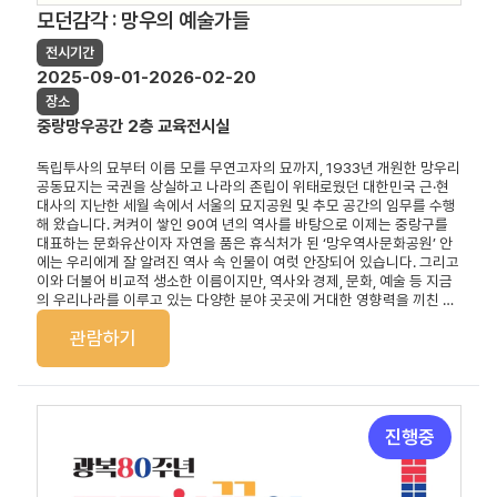
모던감각 : 망우의 예술가들
전시기간
2025-09-01-2026-02-20
장소
중랑망우공간 2층 교육전시실
독립투사의 묘부터 이름 모를 무연고자의 묘까지, 1933년 개원한 망우리
공동묘지는 국권을 상실하고 나라의 존립이 위태로웠던 대한민국 근·현
대사의 지난한 세월 속에서 서울의 묘지공원 및 추모 공간의 임무를 수행
해 왔습니다. 켜켜이 쌓인 90여 년의 역사를 바탕으로 이제는 중랑구를
대표하는 문화유산이자 자연을 품은 휴식처가 된 ‘망우역사문화공원’ 안
에는 우리에게 잘 알려진 역사 속 인물이 여럿 안장되어 있습니다. 그리고
이와 더불어 비교적 생소한 이름이지만, 역사와 경제, 문화, 예술 등 지금
의 우리나라를 이루고 있는 다양한 분야 곳곳에 거대한 영향력을 끼친 인
물들도 함께 잠들어 계십니다. 2025년 중랑망우공간 하반기 기획전
관람하기
《모던감각: 망우의 예술가들》은 오늘날 한국의 문화예술이 세계를 물들
이는 달콤한 열매를 맺기까지, 그 뿌리 아래에서 고군분투했던 다섯 명의
예술가를 조명합니다. 자유를 박탈당한 암흑 같은 시간으로 생애 대부분
을 보내고 망우역사문화공원 안...
진행중