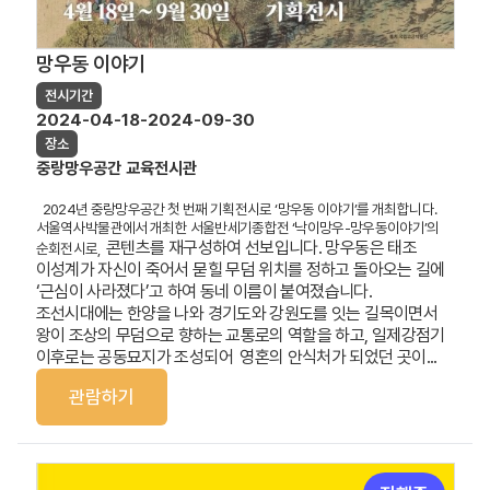
망우동 이야기
전시기간
2024-04-18-2024-09-30
장소
중랑망우공간 교육전시관
2024년 중랑망우공간 첫 번째 기획전시로 ‘망우동 이야기’를 개최합니다.
서울역사박물관에서 개최한 서울반세기종합전 ‘낙이망우-망우동이야기’의
콘텐츠를 재구성하여 선보입니다. 망우동은 태조
순회전시로,
이성계가 자신이 죽어서 묻힐 무덤 위치를 정하고 돌아오는 길에
‘근심이 사라졌다’고 하여 동네 이름이 붙여졌습니다.
조선시대에는 한양을 나와 경기도와 강원도를 잇는 길목이면서
왕이 조상의 무덤으로 향하는 교통로의 역할을 하고, 일제강점기
이후로는 공동묘지가 조성되어
영혼의 안식처가 되었던 곳이...
관람하기