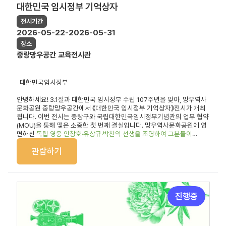
대한민국 임시정부 기억상자
전시기간
2026-05-22-2026-05-31
장소
중랑망우공간 교육전시관
대한민국임시정부
안녕하세요! 3.1절과 대한민국 임시정부 수립 107주년을 맞아, 망우역사
문화공원 중랑망우공간에서 《대한민국 임시정부 기억상자》전시가 개최
됩니다. 이번 전시는 중랑구와 국립대한민국임시정부기념관의 업무 협약
(MOU)을 통해 맺은 소중한 첫 번째 결실입니다. 망우역사문화공원에 영
면하신
독립 영웅 안창호·유상규·박찬익 선생을 조명하여 그분들이
꿈꿨던 대한민국의 시작과 숭고한 발자취를 이번 전시를 통해
관람하기
느껴보시기 바랍니다.
☞ 기간 :
2026. 02. 25.(수) ~ 05. 31.(
일)
☞ 장소 :
중랑망우공간
2층 교육전시실
☞ 시...
진행중