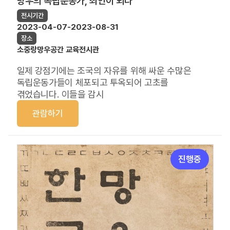
망우의 독립운동가, 죄인이 되다
전시기간
2023-04-07-2023-08-31
장소
소중랑망우공간 교육전시관
일제
강점기에는 조국의 자유를 위해 싸운 수많은
독립운동가들이 체포되고 투옥되어 고초를
겪었습니다
.
이들을 감시
관람하기
진행중