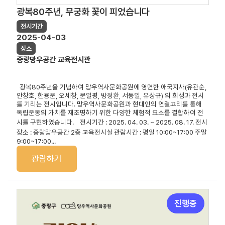
광복80주년, 무궁화 꽃이 피었습니다
전시기간
2025-04-03
장소
중랑망우공간 교육전시관
광복80주년을 기념하여 망우역사문화공원에 영면한 애국지사(유관순,
안창호, 한용운, 오세창, 문일평, 방정환, 서동일, 유상규) 의 희생과 전시
를 기리는 전시입니다. 망우역사문화공원과 현대인의 연결고리를 통해
독립운동의 가치를 재조명하기 위한 다양한 체험적 요소를 결합하여 전
시를 구현하였습니다. 전시기간
: 2025. 04. 03. ~ 2025. 08. 17.
전시
장소
:
중랑망우공간 2층 교육전시실 관람시간 : 평일 10:00~17:00 주말
9:00~17:00...
관람하기
진행중