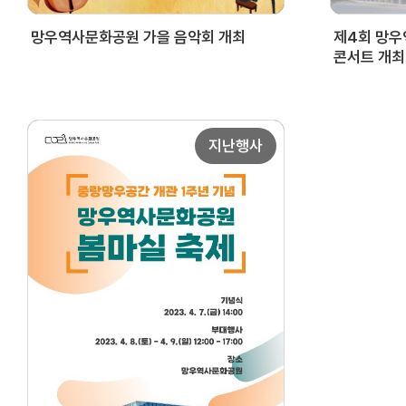
제4회 망
망우역사문화공원 가을 음악회 개최
콘서트 개최
지난행사