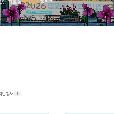
그램 자료실
행사일정
갤러리
지난행사
9