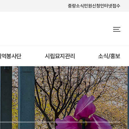
중랑소식
민원신청
인터넷접수
기억봉사단
시립묘지관리
소식/홍보