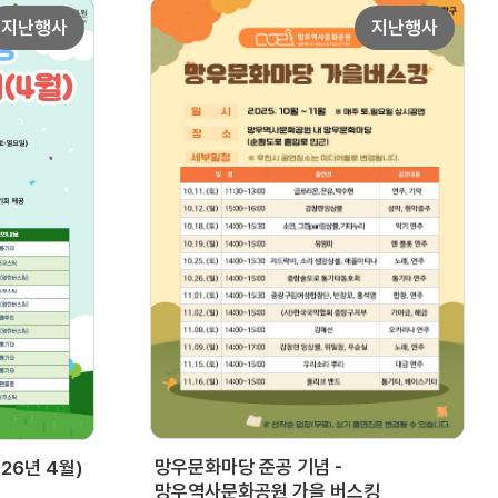
지난행사
지난행사
망우문화마당 준공 기념 -
26년 4월)
망우역사문화공원 가을 버스킹