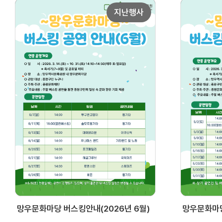
지난행사
망우문화마당 버스킹안내(2026년 6월)
망우문화마당