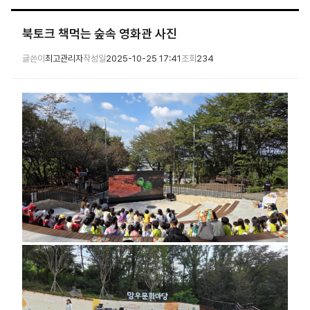
북토크 책먹는 숲속 영화관 사진
글쓴이
최고관리자
작성일
2025-10-25 17:41
조회
234