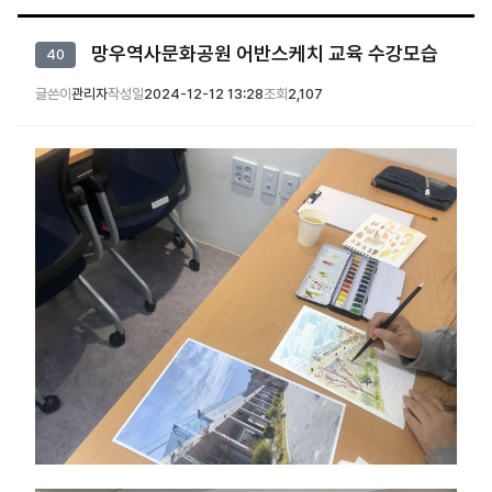
망우역사문화공원 어반스케치 교육 수강모습
40
글쓴이
관리자
작성일
2024-12-12 13:28
조회
2,107