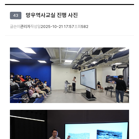
망우역사교실 진행 사진
43
글쓴이
관리자
작성일
2025-10-21 17:57
조회
582