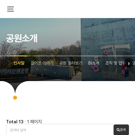
공원소개
›
인사말
걸어온 이야기
공원 둘러보기
BI소개
조직 및 업무
찾
Total 13
· 1 페이지
검색