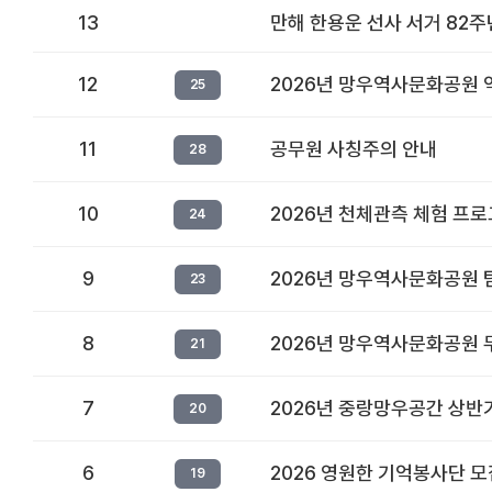
13
만해 한용운 선사 서거 82주년
12
2026년 망우역사문화공원 
25
11
공무원 사칭주의 안내
28
10
2026년 천체관측 체험 프로그램 
24
9
2026년 망우역사문화공원 
23
8
2026년 망우역사문화공원 
21
7
2026년 중랑망우공간 상반
20
6
2026 영원한 기억봉사단 모집 
19