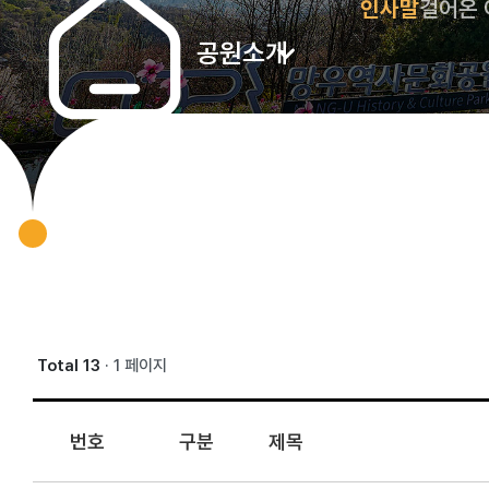
인사말
걸어온
공원소개
Total 13
· 1 페이지
번호
구분
제목