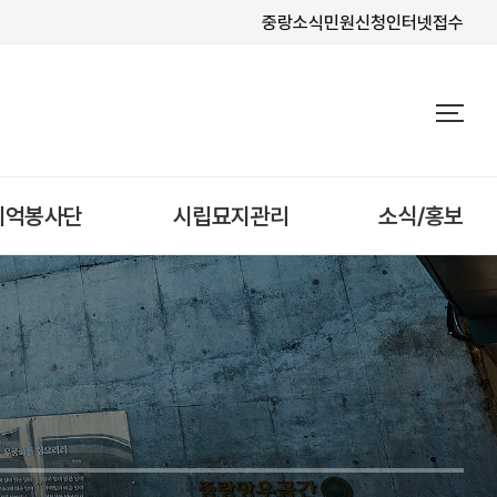
중랑소식
민원신청
인터넷접수
기억봉사단
시립묘지관리
소식/홍보