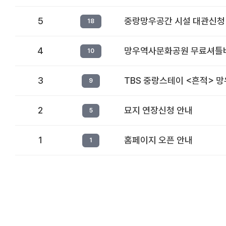
5
중랑망우공간 시설 대관신청
18
4
망우역사문화공원 무료셔틀버
10
3
TBS 중랑스테이 <흔적> 
9
2
묘지 연장신청 안내
5
1
홈페이지 오픈 안내
1