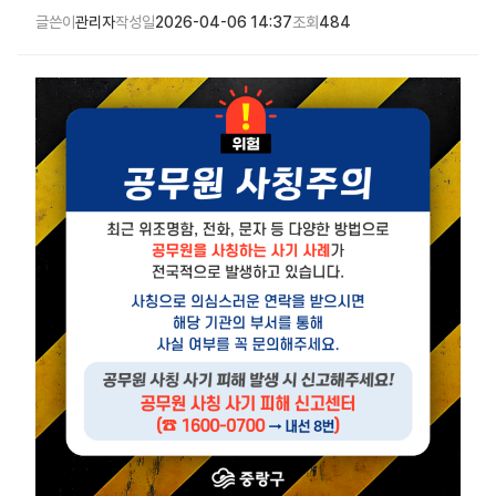
글쓴이
관리자
작성일
2026-04-06 14:37
조회
484