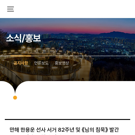
소식/홍보
공지사항
언론보도
홍보영상
만해 한용운 선사 서거 82주년 및 《님의 침묵》 발간