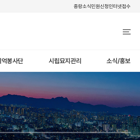
중랑소식
민원신청
인터넷접수
기억봉사단
시립묘지관리
소식/홍보