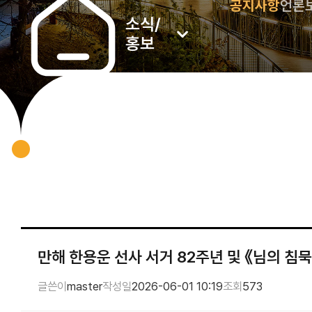
공지사항
언론
소식/
홍보
만해 한용운 선사 서거 82주년 및 《님의 침묵
글쓴이
master
작성일
2026-06-01 10:19
조회
573