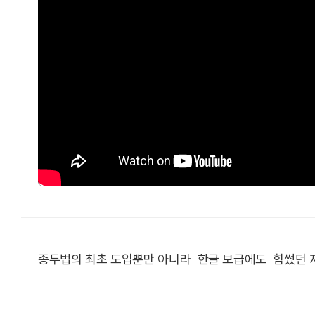
종두법의 최초 도입뿐만 아니라 한글 보급에도 힘썼던 