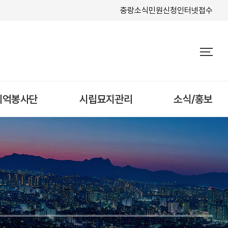
중랑소식
민원신청
인터넷접수
기억봉사단
시립묘지관리
소식/홍보