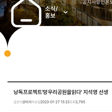
공지사항
언론
소식/
홍보
낭독프로젝트'망우리공원을읽다' 지석영 선생
글쓴이
관리자
작성일
2023-01-27 15:23
조회
3,795