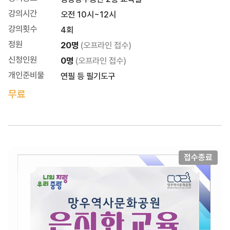
강의시간
오전 10시~12시
강의횟수
4회
정원
20명
(오프라인 접수)
신청인원
0명
(오프라인 접수)
개인준비물
연필 등 필기도구
무료
접수종료