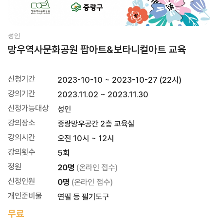
성인
망우역사문화공원 팝아트&보타니컬아트 교육
신청기간
2023-10-10 ~ 2023-10-27 (22시)
강의기간
2023.11.02 ~ 2023.11.30
신청가능대상
성인
강의장소
중랑망우공간 2층 교육실
강의시간
오전 10시 ~ 12시
강의횟수
5회
정원
20명
(온라인 접수)
신청인원
0명
(온라인 접수)
개인준비물
연필 등 필기도구
무료