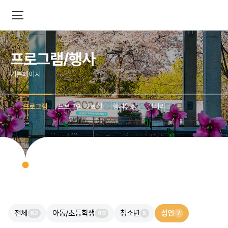
프로그램/행사
기본페이지
프로그램
프로그램 자료실
행사일정
갤러리
전체
아동/초등학생
청소년
성인
62
49
5
7