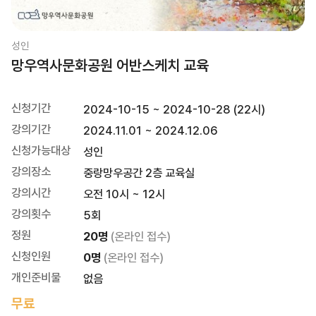
성인
망우역사문화공원 어반스케치 교육
신청기간
2024-10-15 ~ 2024-10-28 (22시)
강의기간
2024.11.01 ~ 2024.12.06
신청가능대상
성인
강의장소
중랑망우공간 2층 교육실
강의시간
오전 10시 ~ 12시
강의횟수
5회
정원
20명
(온라인 접수)
신청인원
0명
(온라인 접수)
개인준비물
없음
무료