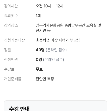
강의시간
오전 10시 ~ 12시
강의횟수
1회
강의장소
망우역사문화공원 중랑망우공간 교육실 및
전시관 등
신청가능대상
초등학생 이상 자녀와 부모님
정원
40명
(온라인 접수)
신청인원
0명
(온라인 접수)
수강료
무료
개인준비물
편안한 복장
수강 안내