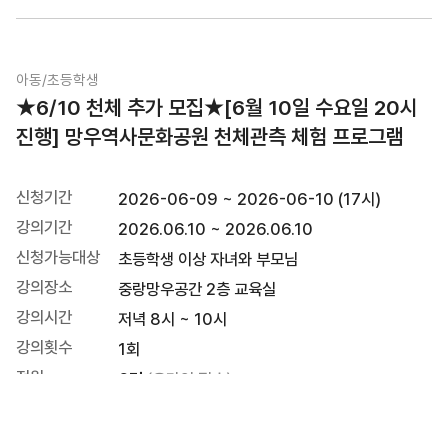
아동/초등학생
접수종료
★6/10 천체 추가 모집★[6월 10일 수요일 20시
진행] 망우역사문화공원 천체관측 체험 프로그램
신청기간
2026-06-09 ~ 2026-06-10 (17시)
강의기간
2026.06.10 ~ 2026.06.10
신청가능대상
초등학생 이상 자녀와 부모님
강의장소
중랑망우공간 2층 교육실
강의시간
저녁 8시 ~ 10시
강의횟수
1회
정원
6명
(온라인 접수)
신청인원
6명
(온라인 접수)
개인준비물
따뜻한 복장