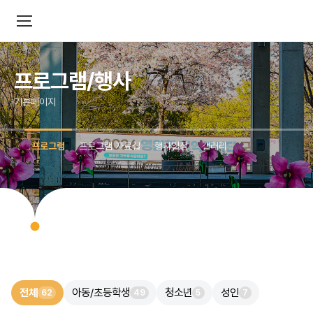
프로그램/행사
기본페이지
프로그램
프로그램 자료실
행사일정
갤러리
전체
아동/초등학생
청소년
성인
62
49
5
7