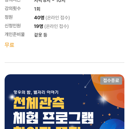
저녁 8시 ~ 10시
강의횟수
1회
정원
40명
(온라인 접수)
신청인원
19명
(온라인 접수)
개인준비물
겉옷 등
무료
접수종료