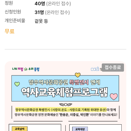
정원
40명
(온라인 접수)
신청인원
31명
(온라인 접수)
개인준비물
겉옷 등
무료
접수종료