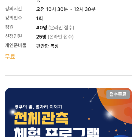
등
강의시간
오전 10시 30분 ~ 12시 30분
강의횟수
1회
정원
40명
(온라인 접수)
신청인원
25명
(온라인 접수)
개인준비물
편안한 복장
무료
접수종료