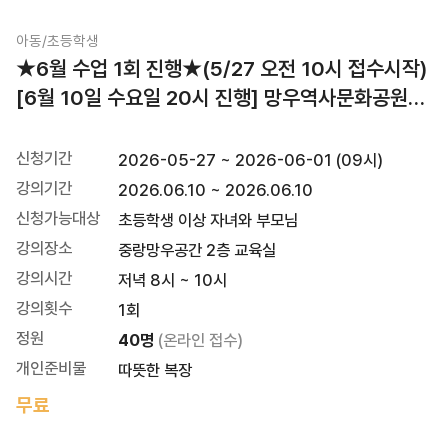
아동/초등학생
마감
★6월 수업 1회 진행★(5/27 오전 10시 접수시작)
[6월 10일 수요일 20시 진행] 망우역사문화공원
천체관측 체험 프로그램
신청기간
2026-05-27 ~ 2026-06-01 (09시)
강의기간
2026.06.10 ~ 2026.06.10
신청가능대상
초등학생 이상 자녀와 부모님
강의장소
중랑망우공간 2층 교육실
강의시간
저녁 8시 ~ 10시
강의횟수
1회
정원
40명
(온라인 접수)
개인준비물
따뜻한 복장
무료